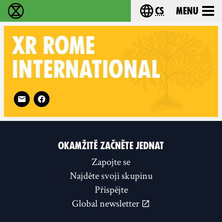
cs
Menu
Rebelie proti vyhynutí - Home
Choose your langu
XR
ROME
INTERNATIONAL
Follow XR Rome International on
OKAMŽITĚ ZAČNĚTE JEDNAT
Zapojte se
Najděte svoji skupinu
Přispějte
Global newsletter