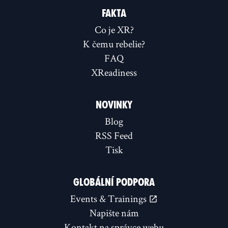
FAKTA
Co je XR?
K čemu rebelie?
FAQ
XReadiness
NOVINKY
Blog
RSS Feed
Tisk
GLOBÁLNÍ PODPORA
Events & Trainings
Napište nám
Kontakt na správce webu