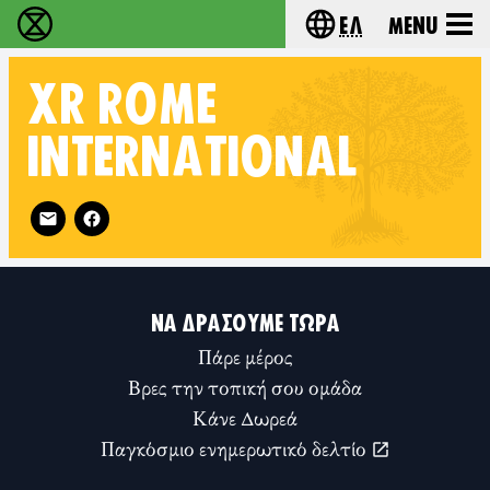
Ελ
Menu
Extinction Rebellion - Home
Choose your lang
XR
ROME
INTERNATIONAL
Follow XR Rome International on
ΝΑ ΔΡΆΣΟΥΜΕ ΤΏΡΑ
Πάρε μέρος
Βρες την τοπική σου ομάδα
Κάνε Δωρεά
Παγκόσμιο ενημερωτικό δελτίο