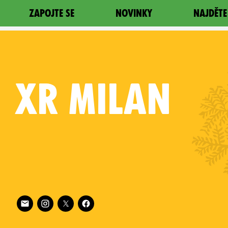
ZAPOJTE SE
NOVINKY
NAJDĚTE
XR
MILAN
Follow XR Milan on