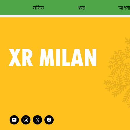
জড়িত
খবর
আপনার
XR
MILAN
Follow XR Milan on