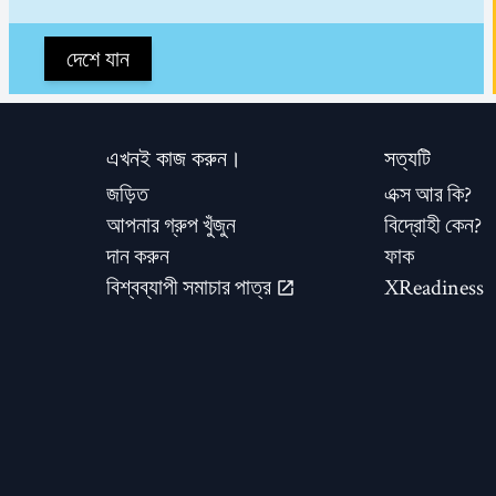
দেশে যান
এখনই কাজ করুন।
সত্যটি
জড়িত
এক্স আর কি?
আপনার গ্রুপ খুঁজুন
বিদ্রোহী কেন?
দান করুন
ফাক
বিশ্বব্যাপী সমাচার পাত্র
XReadiness