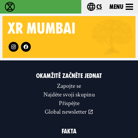
cs
Menu
Rebelie proti vyhynutí - Home
Choose your langu
XR
MUMBAI
Follow XR Mumbai on
OKAMŽITĚ ZAČNĚTE JEDNAT
Zapojte se
Najděte svoji skupinu
Přispějte
Global newsletter
FAKTA