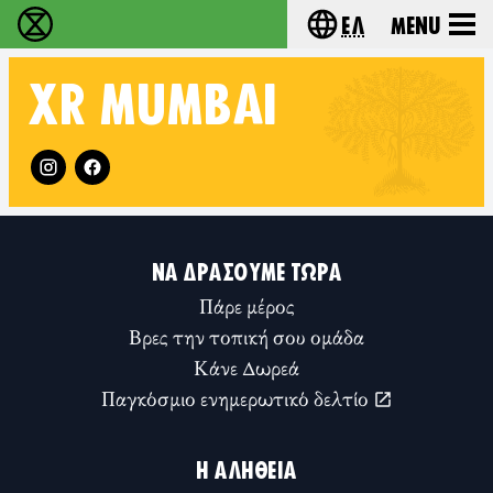
Ελ
Menu
Extinction Rebellion - Home
Choose your lang
XR
MUMBAI
Follow XR Mumbai on
ΝΑ ΔΡΆΣΟΥΜΕ ΤΏΡΑ
Πάρε μέρος
Βρες την τοπική σου ομάδα
Κάνε Δωρεά
Παγκόσμιο ενημερωτικό δελτίο
Η ΑΛΉΘΕΙΑ