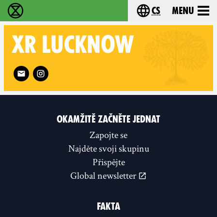
cs
Menu
Rebelie proti vyhynutí - Home
Choose your langu
XR
LUCKNOW
Follow XR Lucknow on
OKAMŽITĚ ZAČNĚTE JEDNAT
Zapojte se
Najděte svoji skupinu
Přispějte
Global newsletter
FAKTA