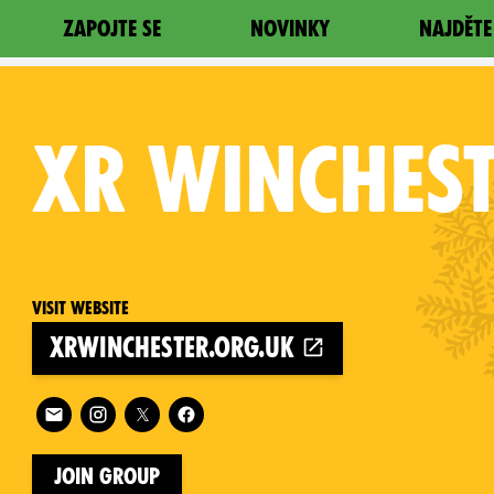
ZAPOJTE SE
NOVINKY
NAJDĚTE
XR
WINCHEST
Visit website
xrwinchester.org.uk
on
Follow XR Winchester on
Join Group