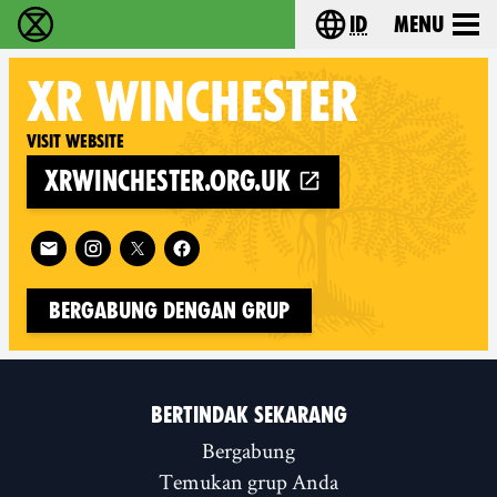
id
Menu
Extinction Rebellion (XR–Pemberontakan Melawa
Choose your lang
XR
WINCHESTER
Visit website
xrwinchester.org.uk
Follow XR Winchester on
Bergabung dengan Grup
BERTINDAK SEKARANG
Bergabung
Temukan grup Anda