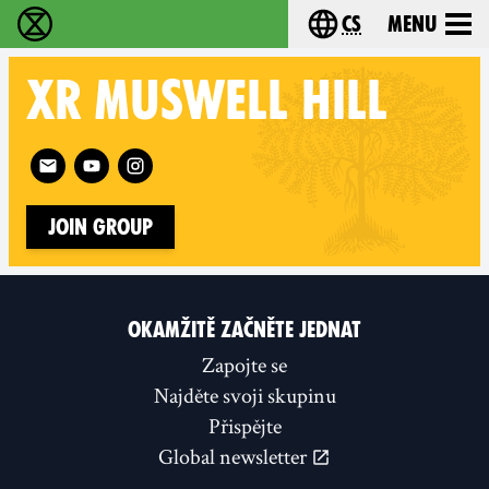
cs
Menu
Rebelie proti vyhynutí - Home
Choose your langu
XR
MUSWELL HILL
Follow XR Muswell Hill on
Join Group
OKAMŽITĚ ZAČNĚTE JEDNAT
Zapojte se
Najděte svoji skupinu
Přispějte
Global newsletter