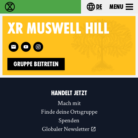
de
Menu
extinction rebellion - Home
Choose your langu
XR
MUSWELL HILL
Follow XR Muswell Hill on
Gruppe beitreten
HANDELT JETZT
Mach mit
Finde deine Ortsgruppe
Spenden
Globaler Newsletter