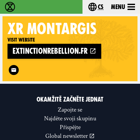
cs
Menu
Rebelie proti vyhynutí - Home
Choose your langu
XR
MONTARGIS
Visit website
extinctionrebellion.fr
Follow XR Montargis on
OKAMŽITĚ ZAČNĚTE JEDNAT
Zapojte se
Najděte svoji skupinu
Přispějte
Global newsletter