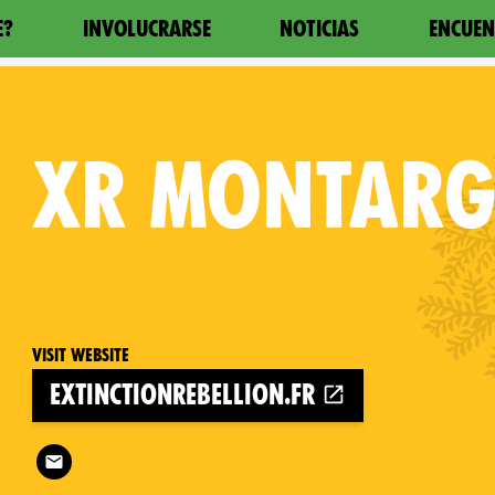
E?
INVOLUCRARSE
NOTICIAS
ENCUEN
XR
MONTARG
Visit website
extinctionrebellion.fr
Follow XR Montargis on