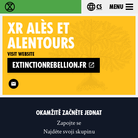
cs
Menu
Rebelie proti vyhynutí - Home
Choose your langu
XR
ALÈS ET
ALENTOURS
Visit website
extinctionrebellion.fr
Follow XR Alès et alentours on
OKAMŽITĚ ZAČNĚTE JEDNAT
Zapojte se
Najděte svoji skupinu