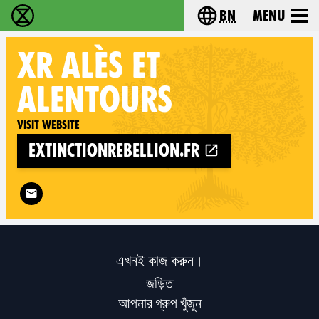
bn
Menu
বিলুপ্তি বিদ্রোহ - Home
Choose your langu
XR
ALÈS ET
ALENTOURS
Visit website
extinctionrebellion.fr
Follow XR Alès et alentours on
এখনই কাজ করুন।
জড়িত
আপনার গ্রুপ খুঁজুন