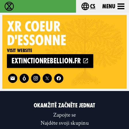
cs
Menu
Rebelie proti vyhynutí - Home
Choose your langu
XR
COEUR
D'ESSONNE
Visit website
extinctionrebellion.fr
Follow XR Coeur d'Essonne on
OKAMŽITĚ ZAČNĚTE JEDNAT
Zapojte se
Najděte svoji skupinu