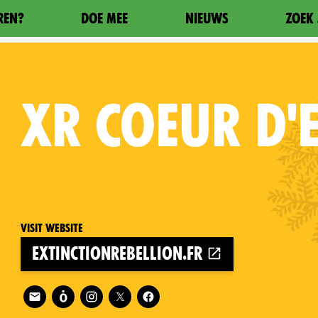
REN?
DOE MEE
NIEUWS
ZOEK 
XR
COEUR D'
Visit website
extinctionrebellion.fr
Follow XR Coeur d'Essonne on