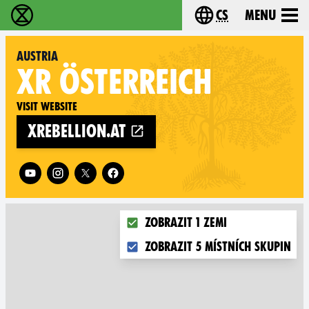
cs
Menu
Rebelie proti vyhynutí - Home
Choose your langu
Austria
XR
ÖSTERREICH
Visit website
xrebellion.at
Follow XR Austria on
Choose what you want to display
Zobrazit 1 zemi
Zobrazit 5 místních skupin