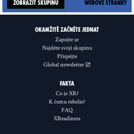
(n
Zobrazit skupinu
Webové stránky
OKAMŽITĚ ZAČNĚTE JEDNAT
Zapojte se
Najděte svoji skupinu
Přispějte
Global newsletter
FAKTA
Co je XR?
K čemu rebelie?
FAQ
XReadiness