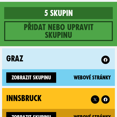
5 skupin
Přidat nebo upravit
skupinu
5 groups in Austria
Follow X
GRAZ
(n
Zobrazit skupinu
Webové stránky
Follow XR Inn
INNSBRUCK