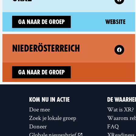
(ne
Ga naar de groep
Website
Follow XR
NIEDERÖSTERREICH
Ga naar de groep
KOM NU IN ACTIE
DE WAARHE
Doe mee
Wat is XR?
Zoek je lokale groep
Waarom reb
Doneer
FAQ
Globale nieuwsbrief
XReadiness