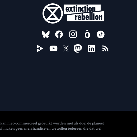
FOLLOW US ON
 kan niet-commercieel gebruikt worden met als doel de planeet
 of maken geen merchandise en we zullen iedereen die dat wel
(new window)