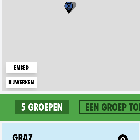
Embed
Bijwerken
5 groepen
Een groep to
5 groups in Austria
Follow XR
GRAZ