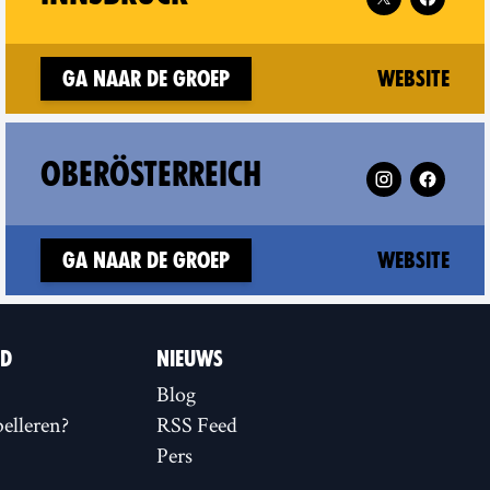
w window)
(ne
Ga naar de groep
Website
 Niederösterreich on
Follow XR Oberö
OBERÖSTERREICH
(ne
Ga naar de groep
Website
ID
NIEUWS
Blog
elleren?
RSS Feed
Pers