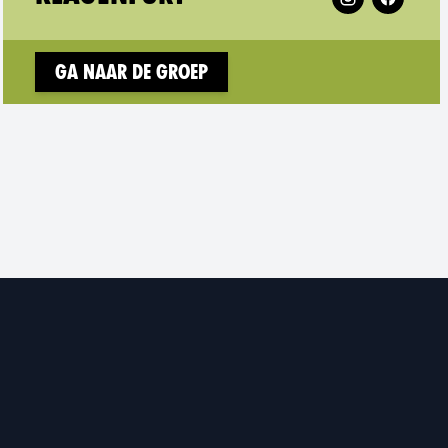
w window)
Ga naar de groep
sterreich on
w window)