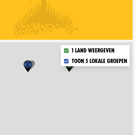
Choose what you want to disp
1 land weergeven
Toon 5 lokale groepen