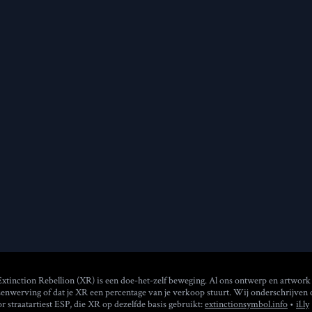
Extinction Rebellion (XR) is een doe-het-zelf beweging. Al ons ontwerp en artwork
senwerving of dat je XR een percentage van je verkoop stuurt. Wij onderschrijven
 straatartiest ESP, die XR op dezelfde basis gebruikt:
extinctionsymbol.info
•
il.ly