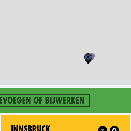
evoegen of bijwerken
 Graz on
Follow XR Inns
INNSBRUCK