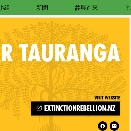
小組
新聞
參與進來
XR
TAURANGA
Visit website
extinctionrebellion.nz
Follow XR Tauranga on