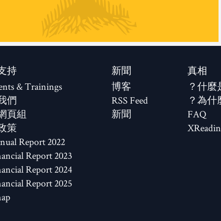
支持
新聞
真相
ents & Trainings
博客
什麼
我們
RSS Feed
為什
網頁組
新聞
FAQ
政策
XReadin
2022 Annual Report
2023 Financial Report
2024 Financial Report
2025 Financial Report
map