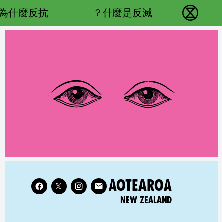
Main navigation
為什麼反抗？
什麼是反滅？
反抗滅絕 - Home
Follow XR New Zealand on
RELATED COUNTRY GROUP:
AOTEAROA
NEW ZEALAND