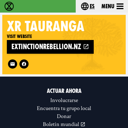
es
Menu
extinction rebellion - Home
Choose your lang
XR
TAURANGA
Visit website
extinctionrebellion.nz
Follow XR Tauranga on
ACTUAR AHORA
Involucrarse
Encuentra tu grupo local
Donar
Boletín mundial