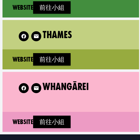
(new window)
Website
前往小組
llow XR Thames on
Foll
THAMES
(new window)
Website
前往小組
w XR Whangārei on
Follow XR Wellington Te Whang
WHANGĀREI
(new window)
Website
前往小組