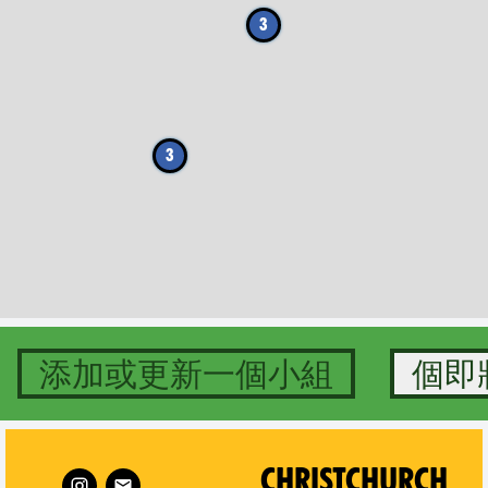
3
3
添加或更新一個小組
istchurch Ōtautahi on
Follow XR Auckland Region 
CHRISTCHURCH