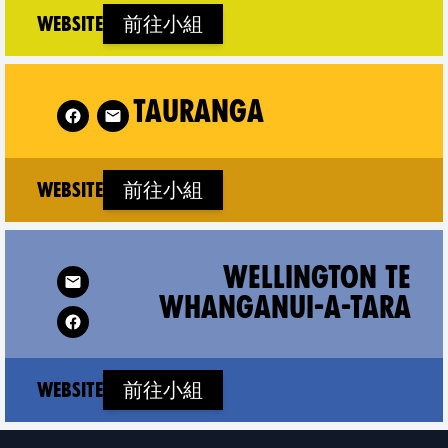
(new window)
Website
前往小組
ow XR Tauranga on
Follow XR Que
TAURANGA
(new window)
Website
前往小組
anui-a-Tara on
Follo
WELLINGTON TE
WHANGANUI-A-TARA
(new window)
Website
前往小組