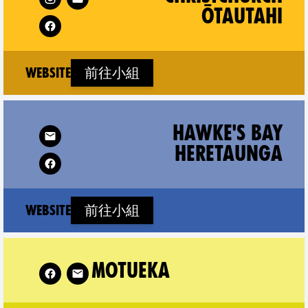
ŌTAUTAHI
(new window)
Website
前往小組
ay Heretaunga on
Follow XR Hamil
HAWKE'S BAY
HERETAUNGA
(new window)
Website
前往小組
ow XR Motueka on
Follo
MOTUEKA