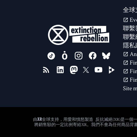
全球
Ev
聯繫
聯繫
隱私
FOLLOW US ON
Site 
反抗滅絕(XR)是一
由XR全球支持，用愛和憤怒製造
將銷售額的一定比例寄給XR。我們不會為任何商品背書