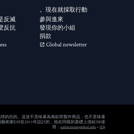
現在就採取行動。
是反滅？
參與進來
麼反抗？
發現你的小組
捐款
ess
Global newsletter
地球的目的。這並不意味著為籌款而製作商品，也不意味著
家ESP在2011年設計的，他在同樣的基礎上借給XR使
(new window)
用：
extinctionsymbol.info
•
il.ly