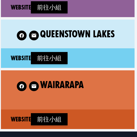
(new window)
Website
前往小組
enstown Lakes on
QUEENSTOWN LAKES
(new window)
Website
前往小組
w XR Wairarapa on
WAIRARAPA
(new window)
Website
前往小組