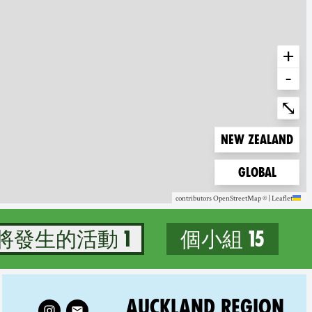
+
-
Enter fullscree
⤡
Zoom to
New Zealand
Zoom to
Global
contributors
OpenStreetMap
©
|
Leaflet
1 個即將發生的活動
15 個小組
15 groups in New Zealand
Tāmaki Makaurau on
AUCKLAND REGION