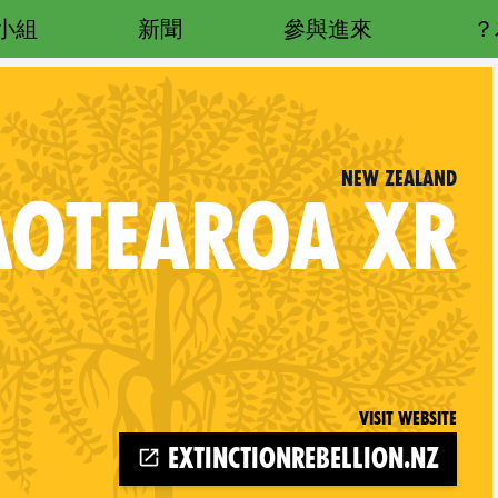
小組
新聞
參與進來
New Zealand
AOTEAROA
XR
Visit website
extinctionrebellion.nz