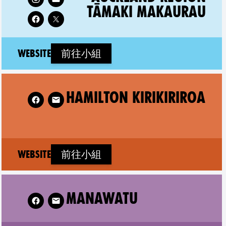
TĀMAKI MAKAURAU
(new window)
Website
前往小組
ton Kirikiriroa on
HAMILTON KIRIKIRIROA
(new window)
Website
前往小組
w XR Manawatu on
MANAWATU