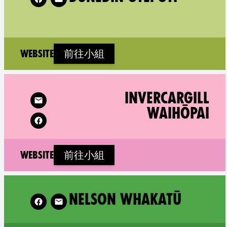
(new window)
Website
前往小組
argill Waihōpai on
Follow XR Hawke's B
INVERCARGILL
WAIHŌPAI
(new window)
Website
前往小組
Nelson Whakatū on
Foll
NELSON WHAKATŪ