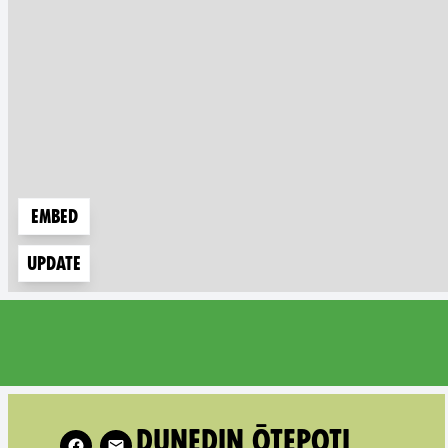
Embed
Update
unedin Ōtepoti on
Follow XR Chr
DUNEDIN ŌTEPOTI