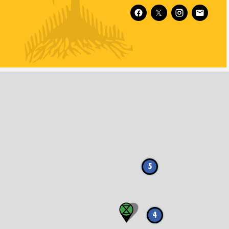
Follow XR New Zealand on
5
4