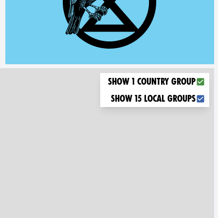
Choose what you want to display on the map
Show 1 country group
Show 15 local groups