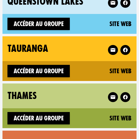
QUEENSTOWN LAKES
(n
Accéder au groupe
Site web
Follow XR Ta
TAURANGA
(n
Accéder au groupe
Site web
Follow XR Th
THAMES
(n
Accéder au groupe
Site web