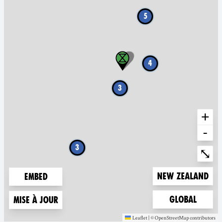
5
4
3
+
-
3
Ente
⤡
Zoom to
New Zealand
Embed
Zoom to
Global
Mise à jour
Leaflet
|
©
OpenStreetMap
contributors
(nouvelle fenêtre)
(nouvelle fenêt