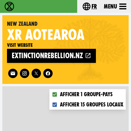
fr
Menu
Extinction Rebellion - Home
Choisissez votre l
New Zealand
XR
AOTEAROA
Visit website
extinctionrebellion.nz
Follow XR New Zealand on
Choose what you want to display 
Afficher 1 groupe-pays
Afficher 15 groupes locaux