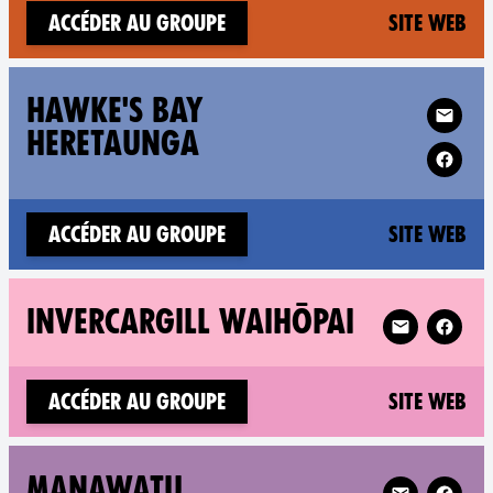
(n
Accéder au groupe
Site web
Follow XR Ha
HAWKE'S BAY
HERETAUNGA
(n
Accéder au groupe
Site web
Follow XR Inv
INVERCARGILL WAIHŌPAI
(n
Accéder au groupe
Site web
Follow XR Ma
MANAWATU