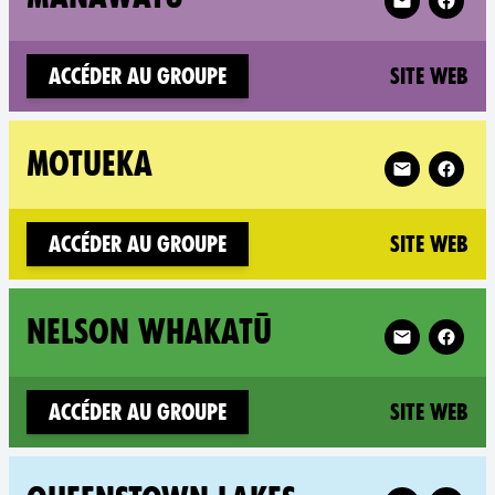
(n
Accéder au groupe
Site web
Follow XR Mo
MOTUEKA
(n
Accéder au groupe
Site web
Follow XR Ne
NELSON WHAKATŪ
(n
Accéder au groupe
Site web
Follow XR Qu