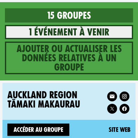
15 groupes
1 événement à venir
Ajouter ou actualiser les
données relatives à un
groupe
15 groups in New Zealand
Follow XR Auck
AUCKLAND REGION
TĀMAKI MAKAURAU
(n
Accéder au groupe
Site web