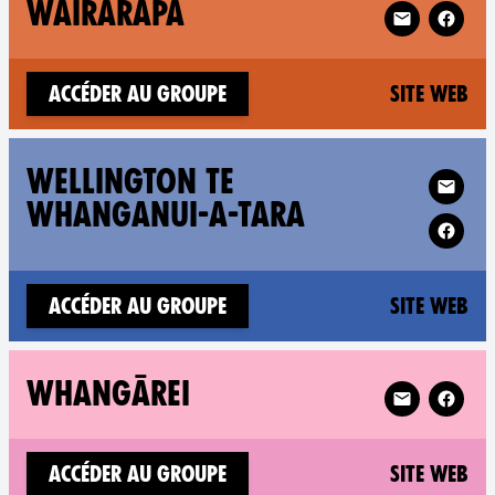
Follow XR Wa
WAIRARAPA
(n
Accéder au groupe
Site web
Follow XR 
WELLINGTON TE
WHANGANUI-A-TARA
(n
Accéder au groupe
Site web
Follow XR Wh
WHANGĀREI
(n
Accéder au groupe
Site web