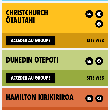
Follow XR Christc
CHRISTCHURCH
ŌTAUTAHI
(n
Accéder au groupe
Site web
Follow XR Du
DUNEDIN ŌTEPOTI
(n
Accéder au groupe
Site web
Follow XR Ham
HAMILTON KIRIKIRIROA