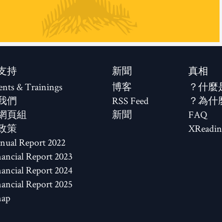
支持
新聞
真相
ents & Trainings
博客
什麼
我們
RSS Feed
為什
網頁組
新聞
FAQ
政策
XReadin
2022 Annual Report
2023 Financial Report
2024 Financial Report
2025 Financial Report
map