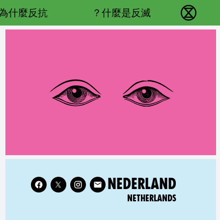
Main navigation
為什麼反抗？
什麼是反滅？
反抗滅絕 - Home
Follow XR Netherlands on
RELATED COUNTRY GROUP:
NEDERLAND
NETHERLANDS