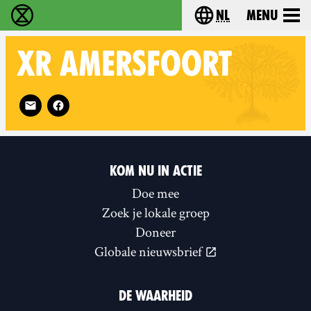
nl
Menu
Extinction Rebellion - Home
Choose your langu
XR
AMERSFOORT
Follow XR Amersfoort on
KOM NU IN ACTIE
Doe mee
Zoek je lokale groep
Doneer
Globale nieuwsbrief
DE WAARHEID