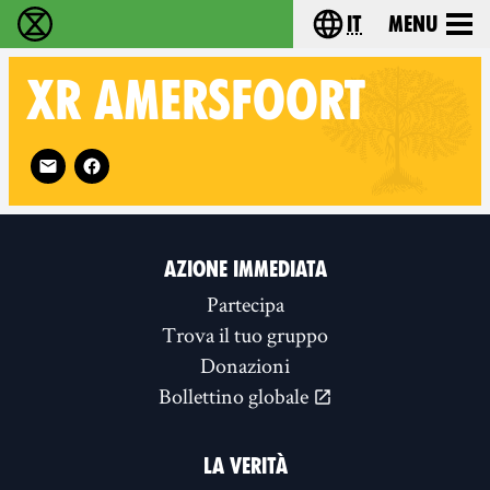
it
Menu
Extinction Rebellion - Home
Choose your lang
XR
AMERSFOORT
Follow XR Amersfoort on
AZIONE IMMEDIATA
Partecipa
Trova il tuo gruppo
Donazioni
Bollettino globale
LA VERITÀ