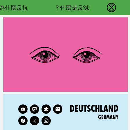
Main navigation
為什麼反抗？
什麼是反滅？
反抗滅絕 - Home
Follow XR Germany on
RELATED COUNTRY GROUP:
DEUTSCHLAND
GERMANY