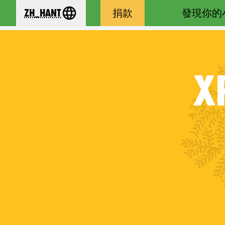
zh_Hant
捐款
發現你的
se your language
X