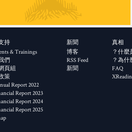
支持
新聞
真相
ents & Trainings
博客
什麼
我們
RSS Feed
為什
網頁組
新聞
FAQ
政策
XReadin
2022 Annual Report
2023 Financial Report
2024 Financial Report
2025 Financial Report
map