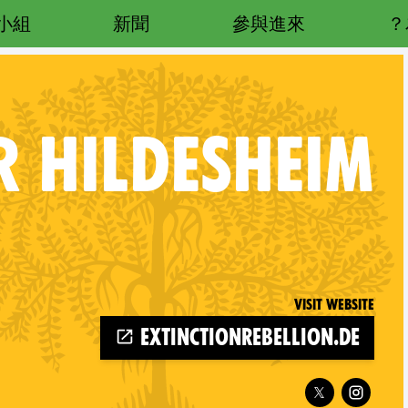
小組
新聞
參與進來
R
HILDESHEIM
Visit website
extinctionrebellion.de
Follow XR Hildesheim on