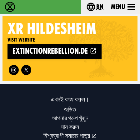
bn
Menu
বিলুপ্তি বিদ্রোহ - Home
Choose your langu
XR
HILDESHEIM
Visit website
extinctionrebellion.de
Follow XR Hildesheim on
এখনই কাজ করুন।
জড়িত
আপনার গ্রুপ খুঁজুন
দান করুন
বিশ্বব্যাপী সমাচার পাত্র