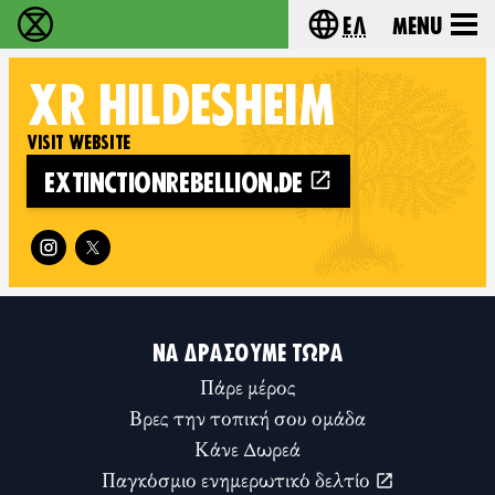
Ελ
Menu
Extinction Rebellion - Home
Choose your lang
XR
HILDESHEIM
VISIT WEBSITE
EXTINCTIONREBELLION.DE
Follow XR Hildesheim on
ΝΑ ΔΡΆΣΟΥΜΕ ΤΏΡΑ
Πάρε μέρος
Βρες την τοπική σου ομάδα
Κάνε Δωρεά
Παγκόσμιο ενημερωτικό δελτίο