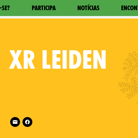
-SE?
PARTICIPA
NOTÍCIAS
ENCON
XR
LEIDEN
Follow XR Leiden on