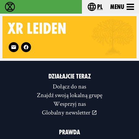
pl
Menu
Extinction Rebellion - Home
Choose your langu
XR
LEIDEN
Follow XR Leiden on
DZIAŁAJCIE TERAZ
Dołącz do nas
Znajdź swoją lokalną grupę
Wesprzyj nas
Globalny newsletter
PRAWDA