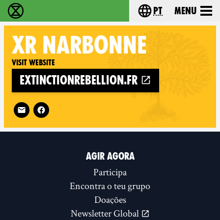
pt
Menu
Extinction Rebellion - Home
Choose your langu
XR
NARBONNE
Visit website
extinctionrebellion.fr
Follow XR Narbonne on
AGIR AGORA
Participa
Encontra o teu grupo
Doações
Newsletter Global