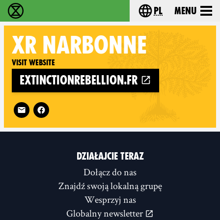
pl
Menu
Extinction Rebellion - Home
Choose your langu
XR
NARBONNE
Visit website
extinctionrebellion.fr
Follow XR Narbonne on
DZIAŁAJCIE TERAZ
Dołącz do nas
Znajdź swoją lokalną grupę
Wesprzyj nas
Globalny newsletter