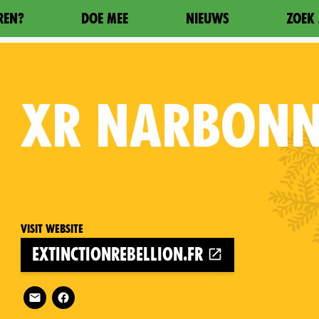
REN?
DOE MEE
NIEUWS
ZOEK 
XR
NARBONN
Visit website
extinctionrebellion.fr
Follow XR Narbonne on