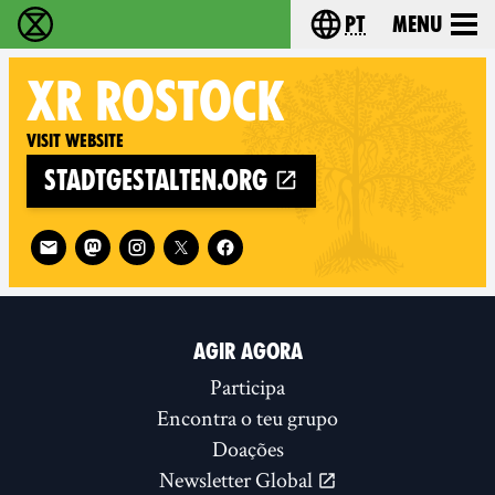
pt
Menu
Extinction Rebellion - Home
Choose your langu
XR
ROSTOCK
Visit website
stadtgestalten.org
Follow XR Rostock on
AGIR AGORA
Participa
Encontra o teu grupo
Doações
Newsletter Global