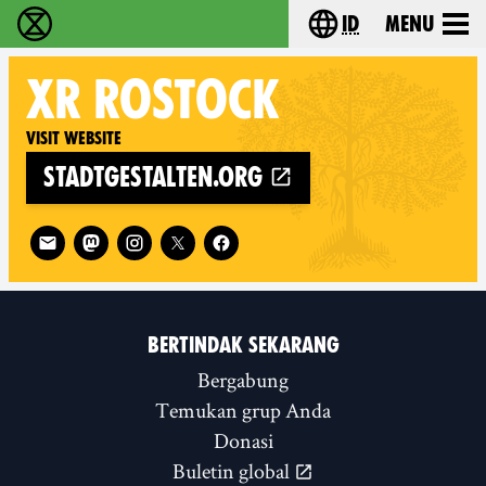
id
Menu
Extinction Rebellion (XR–Pemberontakan Melawa
Choose your lang
XR
ROSTOCK
Visit website
stadtgestalten.org
Follow XR Rostock on
BERTINDAK SEKARANG
Bergabung
Temukan grup Anda
Donasi
Buletin global