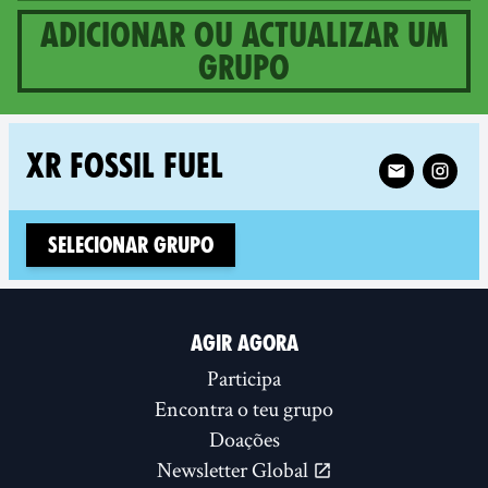
Adicionar ou actualizar um
grupo
1 groups in Cameroon
Follow XR XR 
XR FOSSIL FUEL
Selecionar Grupo
AGIR AGORA
Participa
Encontra o teu grupo
Doações
Newsletter Global