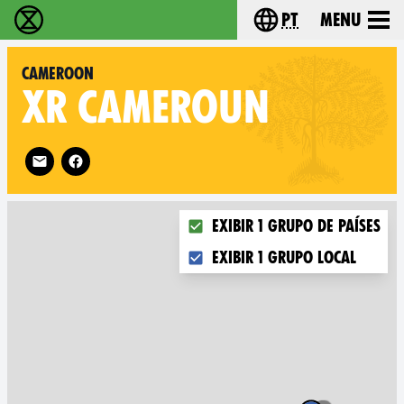
pt
Menu
Extinction Rebellion - Home
Choose your langu
Cameroon
XR
CAMEROUN
Follow XR Cameroon on
Choose what you want to disp
Exibir 1 grupo de países
Exibir 1 grupo local