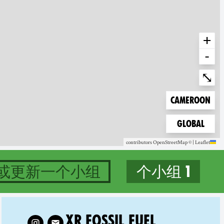
+
-
Enter fullscree
⤡
Zoom to
Cameroon
Zoom to
Global
contributors
OpenStreetMap
©
|
Leaflet
或更新一个小组
1 个小组
1 groups in Cameroon
 XR Fossil Fuel on
XR FOSSIL FUEL