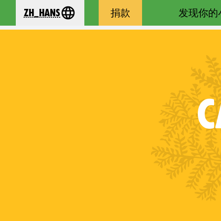
zh_Hans
捐款
发现你的
se your language
C