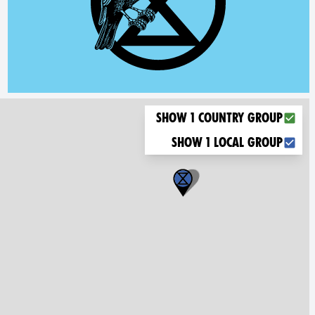
Choose what you want to display on the map
Show 1 country group
Show 1 local group