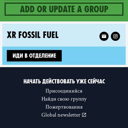
Add or update a group
1 groups in Cameroon
Follow XR XR 
XR FOSSIL FUEL
Иди в отделение
НАЧАТЬ ДЕЙСТВОВАТЬ УЖЕ СЕЙЧАС
Присоединяйся
Найди свою группу
Пожертвования
Global newsletter