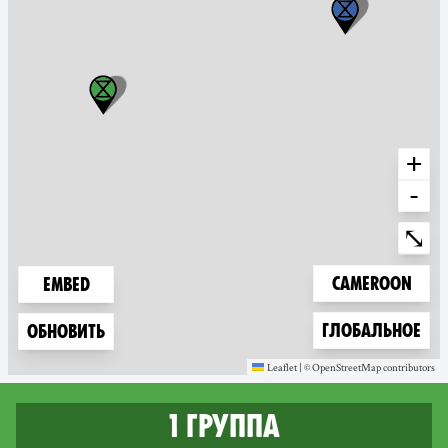
+
-
Ente
⤡
Zoom to
Cameroon
Embed
Zoom to
Глобальное
Обновить
Leaflet
|
©
OpenStreetMap
contributors
(new window)
(new window)
1 группа