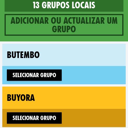
13 grupos locais
Adicionar ou actualizar um
grupo
13 groups in Democratic Re
Fo
BUTEMBO
Selecionar Grupo
Fol
BUYORA
Selecionar Grupo