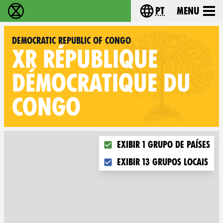
pt
Menu
Extinction Rebellion - Home
Choose your langu
Democratic Republic of Congo
XR
RÉPUBLIQUE
DÉMOCRATIQUE DU
CONGO
Choose what you want to disp
Exibir 1 grupo de países
Exibir 13 grupos locais