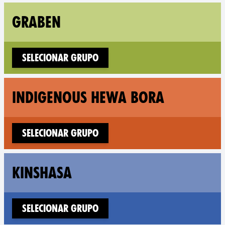
Fol
GRABEN
Selecionar Grupo
Fo
INDIGENOUS HEWA BORA
Selecionar Grupo
Fol
KINSHASA
Selecionar Grupo