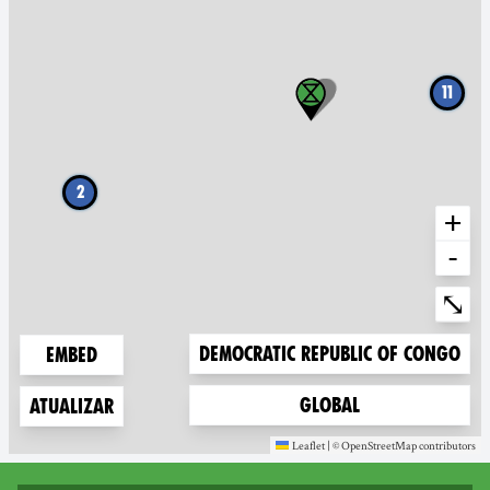
11
2
+
-
Ente
⤡
Zoom to
Democratic Republic of Congo
Embed
Zoom to
Global
Atualizar
Leaflet
|
©
OpenStreetMap
contributors
(new window)
(new window)