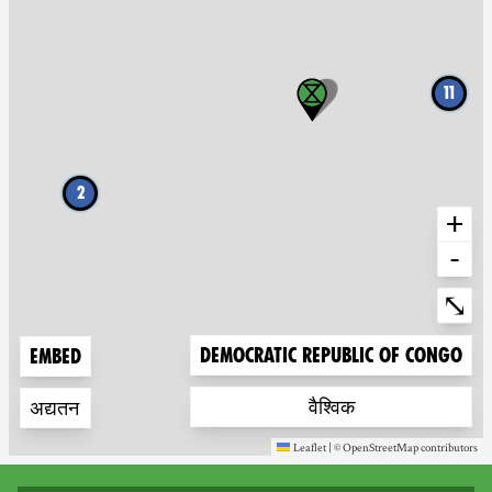
11
2
+
-
Ente
⤡
Zoom to
Democratic Republic of Congo
Embed
Zoom to
वैश्विक
अद्यतन
Leaflet
|
©
OpenStreetMap
contributors
(new window)
(new window)