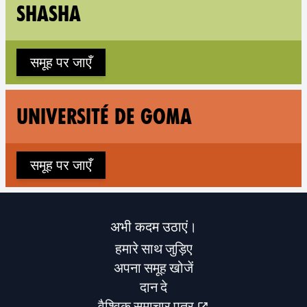
Fol
SHASHA
समूह पर जाएँ
Fol
UNIVERSITÉ DE GOMA
समूह पर जाएँ
अभी कदम उठाएं।
हमारे साथ जुड़िए
अपना समूह खोजें
दान दे
वैश्विक समाचार पत्र