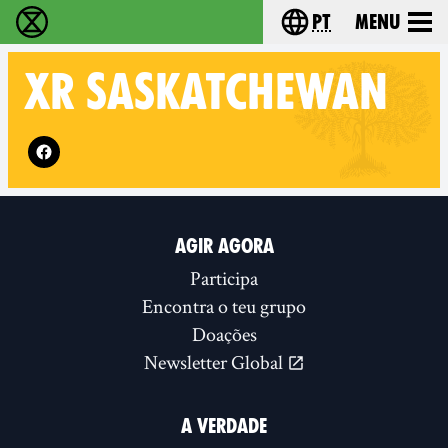
pt
Menu
Extinction Rebellion - Home
Choose your langu
XR
SASKATCHEWAN
Follow XR Saskatchewan on
AGIR AGORA
Participa
Encontra o teu grupo
Doações
Newsletter Global
A VERDADE