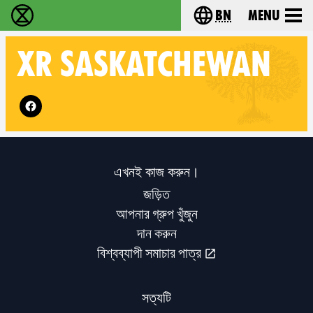
bn
Menu
বিলুপ্তি বিদ্রোহ - Home
Choose your langu
XR
SASKATCHEWAN
Follow XR Saskatchewan on
এখনই কাজ করুন।
জড়িত
আপনার গ্রুপ খুঁজুন
দান করুন
বিশ্বব্যাপী সমাচার পাত্র
সত্যটি