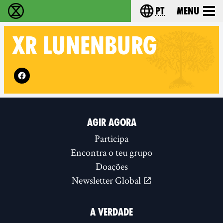
pt
Menu
Extinction Rebellion - Home
Choose your langu
XR
LUNENBURG
Follow XR Lunenburg on
AGIR AGORA
Participa
Encontra o teu grupo
Doações
Newsletter Global
A VERDADE