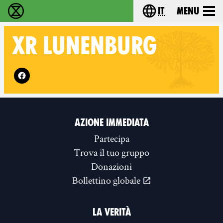
it
Menu
Extinction Rebellion - Home
Choose your lang
XR
LUNENBURG
Follow XR Lunenburg on
AZIONE IMMEDIATA
Partecipa
Trova il tuo gruppo
Donazioni
Bollettino globale
LA VERITÀ