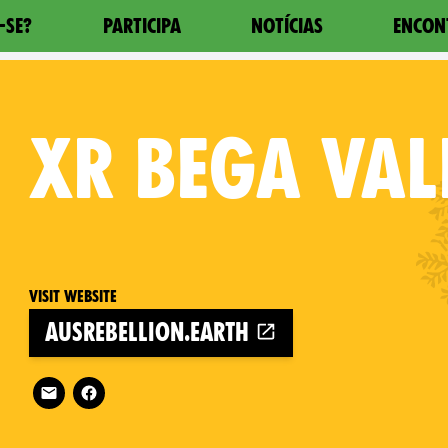
-SE?
PARTICIPA
NOTÍCIAS
ENCON
XR
BEGA VAL
Visit website
ausrebellion.earth
Follow XR Bega Valley on