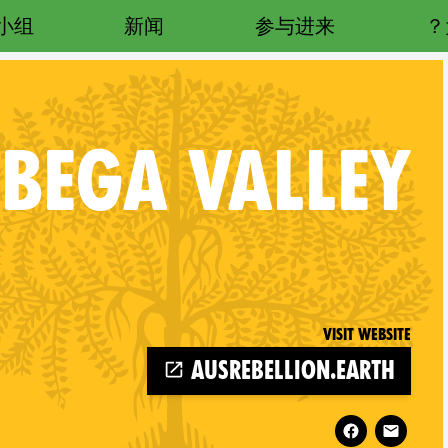
小组
新闻
参与进来
BEGA VALLEY
Visit website
ausrebellion.earth
Follow XR Bega Valley on