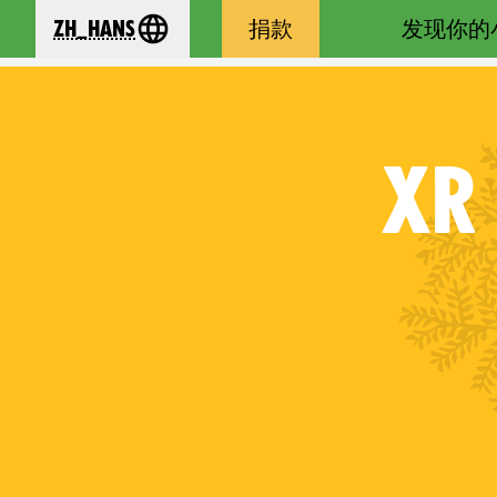
zh_Hans
捐款
发现你的
se your language
XR