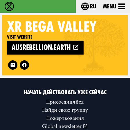
ru
Menu
Extinction Rebellion - Home
Choose your langu
XR
BEGA VALLEY
Visit website
ausrebellion.earth
Follow XR Bega Valley on
НАЧАТЬ ДЕЙСТВОВАТЬ УЖЕ СЕЙЧАС
Присоединяйся
Найди свою группу
Пожертвования
Global newsletter