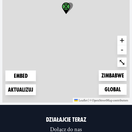
+
-
Ente
⤡
Zoom to
Zimbabwe
Embed
Zoom to
Global
Aktualizuj
Leaflet
|
©
OpenStreetMap
contributors
(new window)
(new window)
DZIAŁAJCIE TERAZ
Dołącz do nas