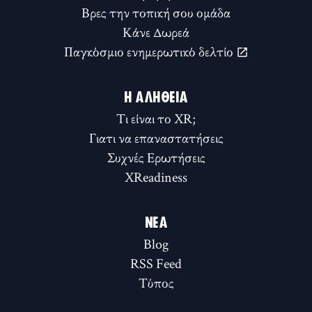
Βρες την τοπική σου ομάδα
Κάνε Δωρεά
Παγκόσμιο ενημερωτικό δελτίο
Η ΑΛΉΘΕΙΑ
Τι είναι το XR;
Γιατι να επαναστατήσεις
Συχνές Ερωτήσεις
XReadiness
ΝΈΑ
Blog
RSS Feed
Τύπος